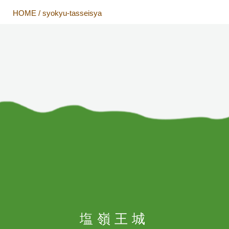
HOME
/
syokyu-tasseisya
塩嶺王城