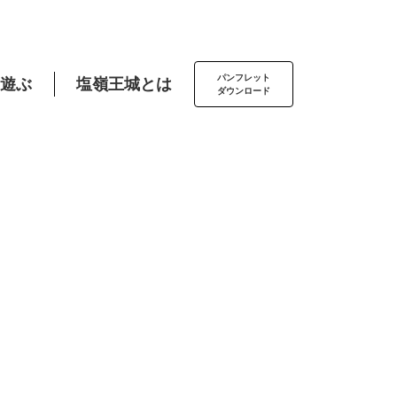
パンフレット
遊ぶ
塩嶺王城とは
ダウンロード