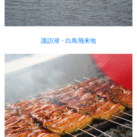
諏訪湖・白鳥飛来地