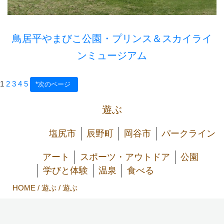
鳥居平やまびこ公園・プリンス＆スカイライ
ンミュージアム
1
2
3
4
5
*次のページ
遊ぶ
塩尻市
辰野町
岡谷市
パークライン
アート
スポーツ・アウトドア
公園
学びと体験
温泉
食べる
HOME
/
遊ぶ
/ 遊ぶ