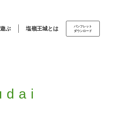
パンフレット
遊ぶ
塩嶺王城とは
ダウンロード
udai