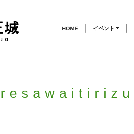
HOME
イベント
iresawaitiriz