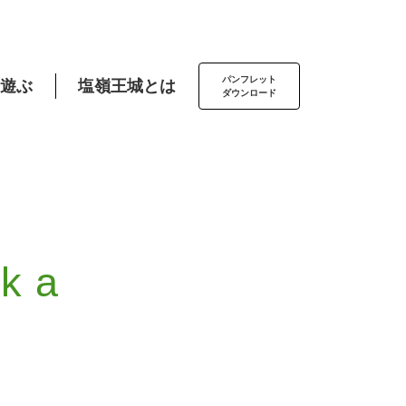
パンフレット
遊ぶ
塩嶺王城とは
ダウンロード
uka