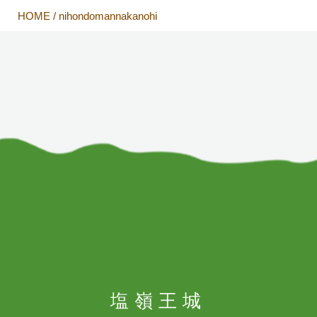
HOME
/
nihondomannakanohi
塩嶺王城