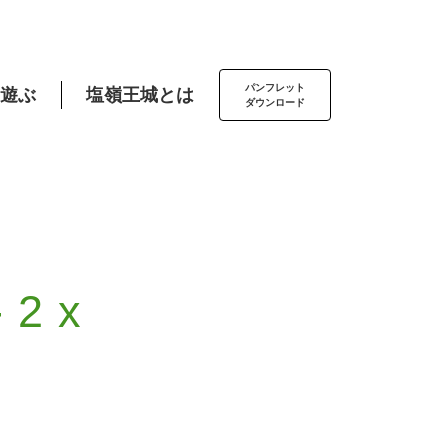
パンフレット
遊ぶ
塩嶺王城とは
ダウンロード
-2x