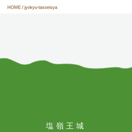
HOME
/
jyokyu-tasseisya
塩嶺王城