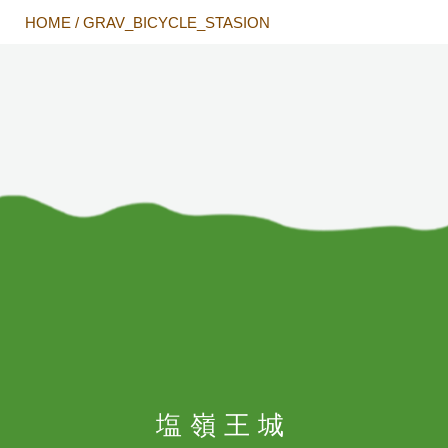
HOME
/
GRAV_BICYCLE_STASION
塩嶺王城