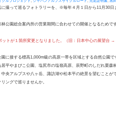
イクルプロジェクト
, 
ジャパンアルプスサイクルロード
, 
完走証明書
, 
黒
に撮って巡るフォトラリーを、※毎年４月１日から11月30日
森林公園総合案内所の営業期間に合わせての開催となるためで
ットが１箇所変更となりました。（旧：日本中心の展望台 →
に接する標高1,000m級の高原一帯を区域とする自然公園で
居平やまびこ公園、塩尻市の塩嶺高原、辰野町のしだれ栗森
・中央アルプスや八ヶ岳、諏訪湖や松本平の絶景を望むことが
リングで巡りませんか。