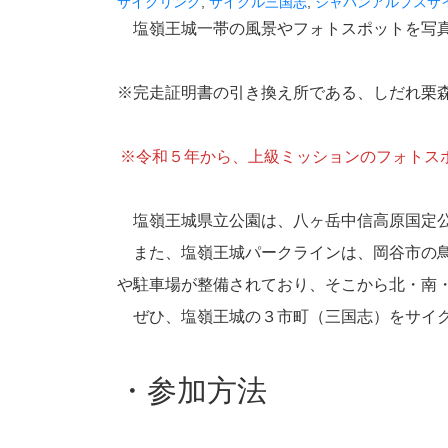
サイクリング
, 
サイクル三国志
, 
ジャパンアルプスサ
塩嶺王城一帯の風景やフォトスポットを写真
※完走証明書の引き換え所である、しだれ栗
※令和５年から、上級ミッションのフォトスポ
塩嶺王城県立公園は、八ヶ岳中信高原国定公園
また、塩嶺王城パークラインは、岡谷市の鳥
や駐車場が整備されており、そこから北・南
ぜひ、塩嶺王城の３市町（三国志）をサイク
・参加方法