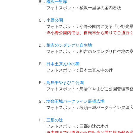
Ｂ．
楡沢一里塚
フォトスポット：楡沢一里塚の案内看板
Ｃ．
小野公園
フォトスポット：小野公園内にある「小野光景 
※小野公園内では、自転車から降りてご通行
Ｄ．
相吉のシダレグリ自生地
フォトスポット：相吉のシダレグリ自生地の案
Ｅ．
日本土真ん中の碑
フォトスポット：日本土真ん中の碑
Ｆ．
鳥居平やまびこ公園
フォトスポット：鳥居平やまびこ公園管理事務
Ｇ．
塩嶺王城パークライン展望広場
フォトスポット：塩嶺王城パークライン展望広
Ｈ．
三郡の辻
フォトスポット：三郡の辻の木碑
※木碑までは道路から自転車と共に坂を登る