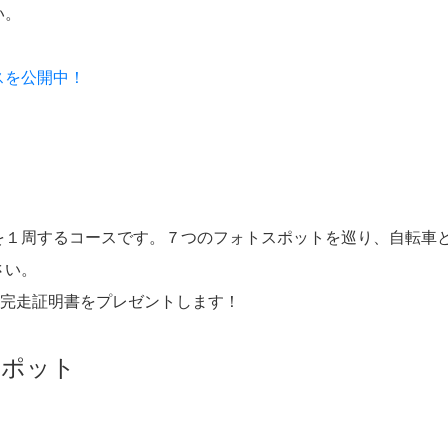
い。
スを公開中！
１周するコースです。７つのフォトスポットを巡り、自転車
さい。
の完走証明書をプレゼントします！
スポット
。