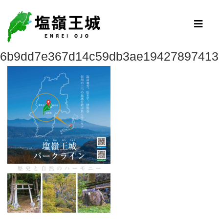
6b9dd7e367d14c59db3ae19427897413