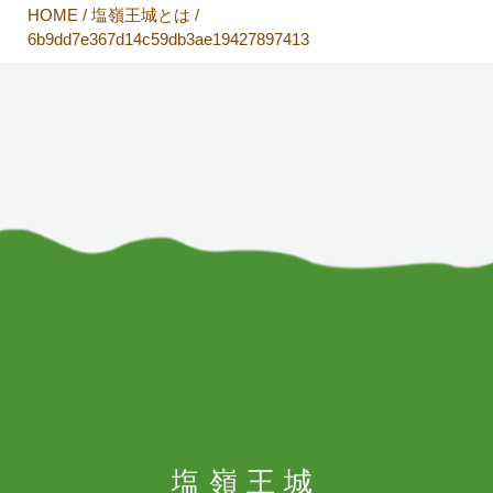
HOME
/
塩嶺王城とは
/
6b9dd7e367d14c59db3ae19427897413
塩嶺王城