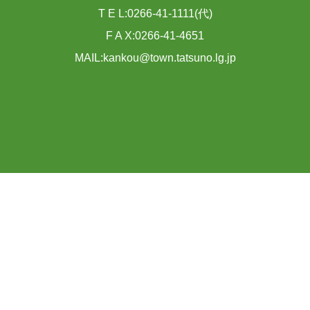
T E L:0266-41-1111(代)
F A X:0266-41-4651
MAIL:kankou@town.tatsuno.lg.jp