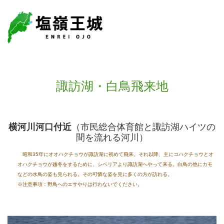
諏訪湖・白鳥飛来地
横河川河口付近
（市民総合体育館と諏訪湖ハイツの
間を流れる河川）
昭和35年にオオハクチョウが諏訪湖に初めて飛来。それ以降、主にコハクチョウとオ
オハクチョウが越冬をするために、シベリアより諏訪湖へやって来る。白鳥の他にカモ
などの水鳥の姿も見られる。その可憐な姿を見に多くの方が訪れる。
※注意事項：野鳥へのエサやりは行わないでください。