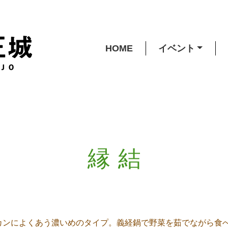
HOME
イベント
縁結
カンによくあう濃いめのタイプ。義経鍋で野菜を茹でながら食