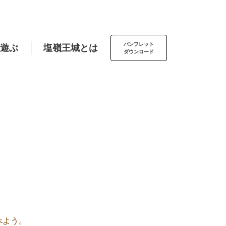
パンフレット
遊ぶ
塩嶺王城とは
ダウンロード
べよう。