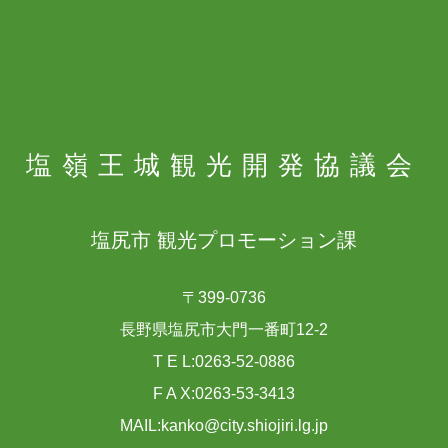
塩嶺王城
観光開発協議会
塩尻市 観光プロモーション課
〒399-0736
長野県塩尻市大門一番町12-2
T E L:0263-52-0886
F A X:0263-53-3413
MAIL:kanko@city.shiojiri.lg.jp