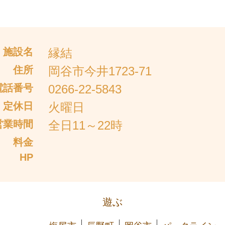
施設名
縁結
住所
岡谷市今井1723-71
電話番号
0266-22-5843
定休日
火曜日
営業時間
全日11～22時
料金
HP
遊ぶ