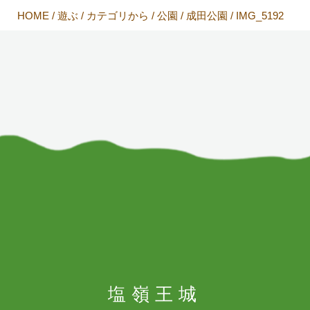
HOME
/
遊ぶ
/
カテゴリから
/
公園
/
成田公園
/
IMG_5192
塩嶺王城