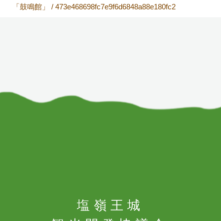
「鼓鳴館」
/
473e468698fc7e9f6d6848a88e180fc2
塩嶺王城