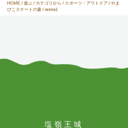
HOME
/
遊ぶ
/
カテゴリから
/
スポーツ・アウトドア
/
やま
びこスケートの森
/
arena1
塩嶺王城