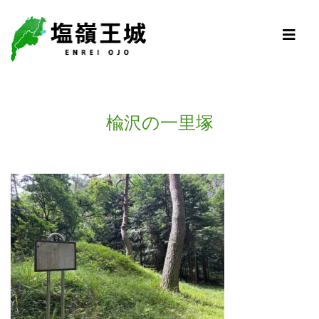
楡沢の一里塚