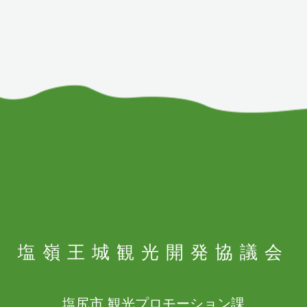
塩嶺王城
観光開発協議会
塩尻市 観光プロモーション課