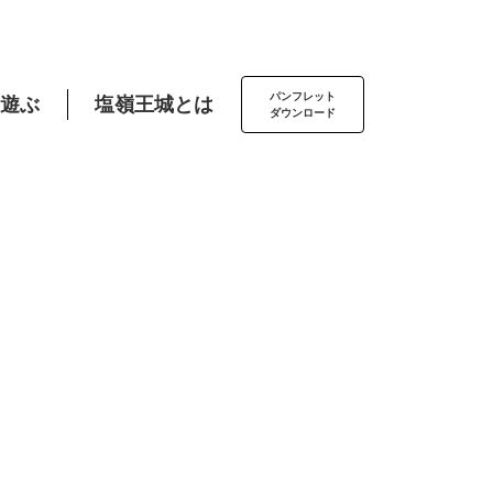
パンフレット
遊ぶ
塩嶺王城とは
ダウンロード