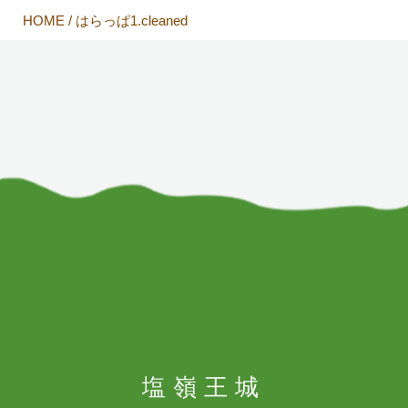
HOME
/
はらっぱ1.cleaned
塩嶺王城